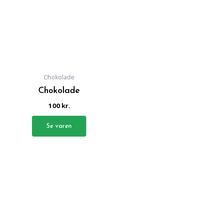
Chokolade
Chokolade
100
kr.
Vurderet
0
ud
af
5
Se varen