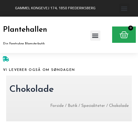
Gå
GAMMEL KONGEVEJ 174, 1850 FREDERIKSBERG
til
indholdet
Plantehallen
0
Ku
Din Foretrukne Blomsterbutik
VI LEVERER OGSÅ OM SØNDAGEN
Chokolade
Forside
/
Butik
/
Specialiteter
/ Chokolade