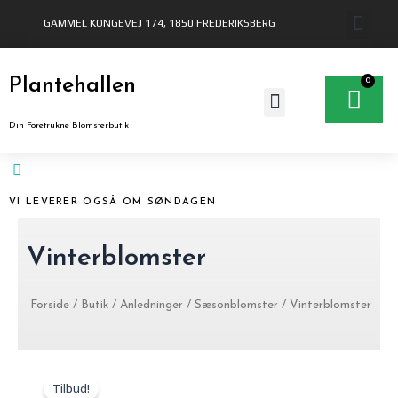
Gå
GAMMEL KONGEVEJ 174, 1850 FREDERIKSBERG
til
indholdet
Plantehallen
0
Ku
Din Foretrukne Blomsterbutik
VI LEVERER OGSÅ OM SØNDAGEN
Vinterblomster
Forside
/
Butik
/
Anledninger
/
Sæsonblomster
/ Vinterblomster
Prisinterval:
Prisinterva
Dette
Dette
300 kr.
300 kr.
Tilbud!
vare
vare
til
til