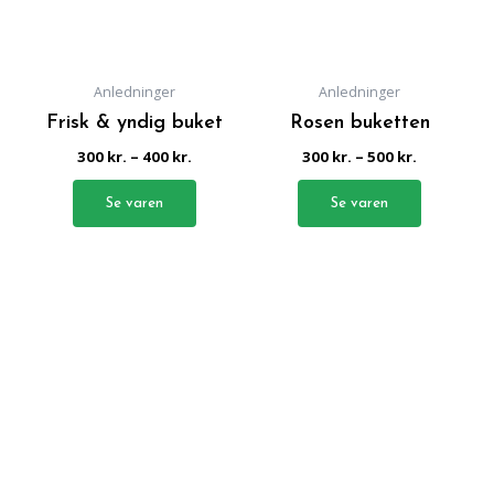
Mulighederne
Mulighed
kan
kan
vælges
vælges
på
på
Anledninger
Anledninger
varesiden
varesiden
Frisk & yndig buket
Rosen buketten
300
kr.
–
400
kr.
300
kr.
–
500
kr.
Vurderet
Vurderet
0
0
ud
ud
af
af
5
5
Se varen
Se varen