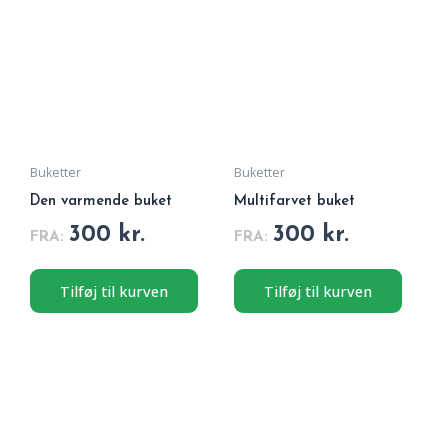
vare
vare
har
har
flere
flere
varianter.
variant
Mulighederne
Muligh
kan
kan
vælges
vælges
på
på
Buketter
Buketter
varesiden
varesi
Den varmende buket
Multifarvet buket
Vurderet
Vurderet
300
kr.
300
kr.
0
0
FRA:
FRA:
ud
ud
af
af
5
5
Tilføj til kurven
Tilføj til kurven