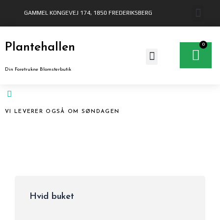
Gå
GAMMEL KONGEVEJ 174, 1850 FREDERIKSBERG
til
indholdet
Plantehallen
0
Ku
Din Foretrukne Blomsterbutik
VI LEVERER OGSÅ OM SØNDAGEN
Hvid buket