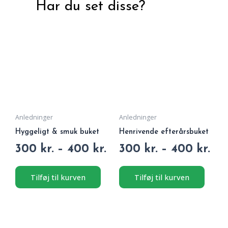
Har du set disse?
Dette
Dette
Prisinterval:
Pri
vare
vare
300 kr.
300
har
har
til
til
flere
flere
400 kr.
400
varianter.
variant
Mulighederne
Muligh
kan
kan
vælges
vælges
på
på
Anledninger
Anledninger
varesiden
varesi
Hyggeligt & smuk buket
Henrivende efterårsbuket
Vurderet
Vurderet
300
kr.
–
400
kr.
300
kr.
–
400
kr.
0
0
ud
ud
af
af
5
5
Tilføj til kurven
Tilføj til kurven
Dette
Dette