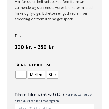
Her får du en helt unik buket. Den fremstår
varmende og skinnende. Vores blomster er altid
friske og fyldige. Buketten er god ved enhver
anledning og fremstår meget speciel.
Pris:
Prisinterval:
300
kr.
–
350
kr.
300 kr.
Hvid
til
buket
Buket størrelse
350 kr.
antal
Lille
Mellem
Stor
Tilføj en hilsen på et kort (15,-)
Her indtaster du den
hilsen du vil sende til modtageren.