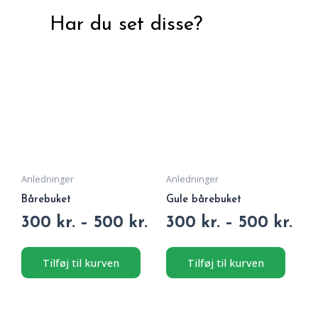
Har du set disse?
Dette
Dette
Prisinterval:
Pri
vare
vare
300 kr.
300
har
har
til
til
flere
flere
500 kr.
500
varianter.
variant
Mulighederne
Muligh
kan
kan
vælges
vælges
på
på
Anledninger
Anledninger
varesiden
varesi
Bårebuket
Gule bårebuket
Vurderet
Vurderet
300
kr.
–
500
kr.
300
kr.
–
500
kr.
0
0
ud
ud
af
af
5
5
Tilføj til kurven
Tilføj til kurven