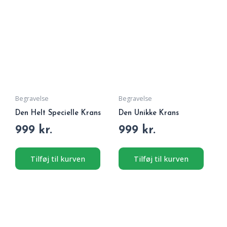
Begravelse
Begravelse
Den Helt Specielle Krans
Den Unikke Krans
Vurderet
Vurderet
999
kr.
999
kr.
0
0
ud
ud
af
af
5
5
Tilføj til kurven
Tilføj til kurven