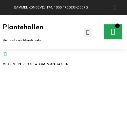
Gå
GAMMEL KONGEVEJ 174, 1850 FREDERIKSBERG
til
indholdet
Plantehallen
0
Ku
Din Foretrukne Blomsterbutik
VI LEVERER OGSÅ OM SØNDAGEN