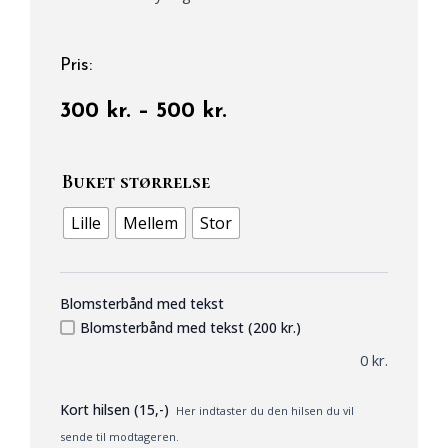
Pris:
Prisinterval:
300
kr.
–
500
kr.
300 kr.
Den
til
Farvede
Buket størrelse
500 kr.
Bårebuket
antal
Lille
Mellem
Stor
Blomsterbånd med tekst
Blomsterbånd med tekst (200 kr.)
0
kr.
Kort hilsen (15,-)
Her indtaster du den hilsen du vil
sende til modtageren.